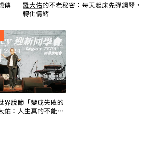
羅大佑
的不老秘密：每天起床先彈鋼琴
想傳
轉化情緒
世界脫節「變成失敗的
大佑
：人生真的不能退