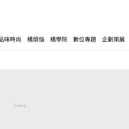
品味時尚
橘煩惱
橘學院
數位專題
企劃策展