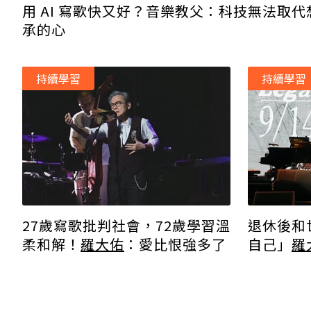
用 AI 寫歌快又好？音樂教父：科技無法取代
承的心
持續學習
持續學習
退休後和
27歲寫歌批判社會，72歲學習溫
自己」
羅
柔和解！
羅大佑
：愛比恨強多了
休