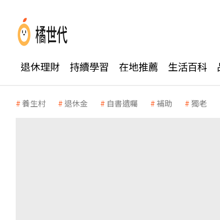
退休理財
持續學習
在地推薦
生活百科
養生村
退休金
自書遺囑
補助
獨老