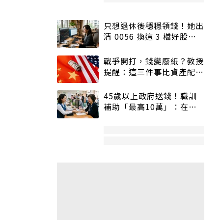
只想退休後穩穩領錢！她出
清 0056 換這 3 檔好股：
股價高點照樣買
戰爭開打，錢變廢紙？教授
提醒：這三件事比資產配置
更重要！
45歲以上政府送錢！職訓
補助「最高10萬」：在
職、待業都能申請