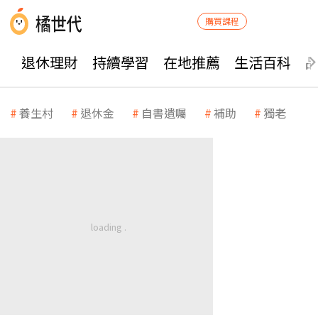
購買課程
退休理財
持續學習
在地推薦
生活百科
養生村
退休金
自書遺囑
補助
獨老