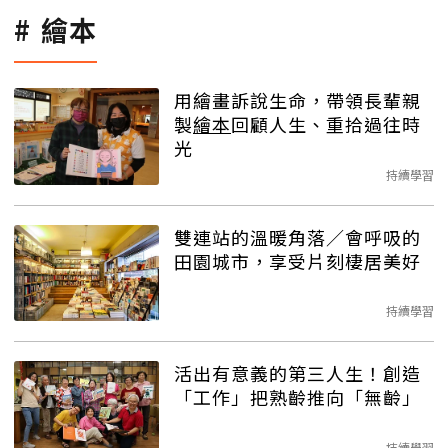
繪本
用繪畫訴說生命，帶領長輩親
製
繪本
回顧人生、重拾過往時
光
持續學習
雙連站的溫暖角落／會呼吸的
田園城市，享受片刻棲居美好
持續學習
活出有意義的第三人生！創造
「工作」把熟齡推向「無齡」
持續學習