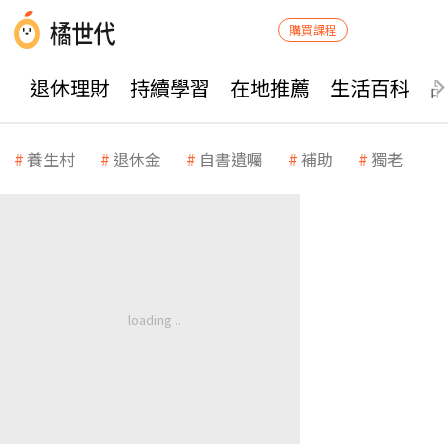
購買課程
退休理財
持續學習
在地推薦
生活百科
養生村
退休金
自書遺囑
補助
獨老