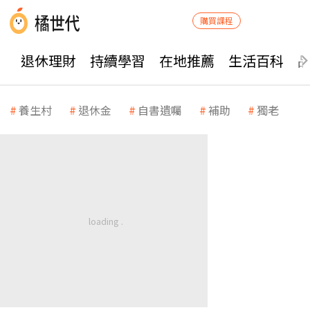
購買課程
退休理財
持續學習
在地推薦
生活百科
養生村
退休金
自書遺囑
補助
獨老