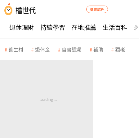
購買課程
退休理財
持續學習
在地推薦
生活百科
養生村
退休金
自書遺囑
補助
獨老