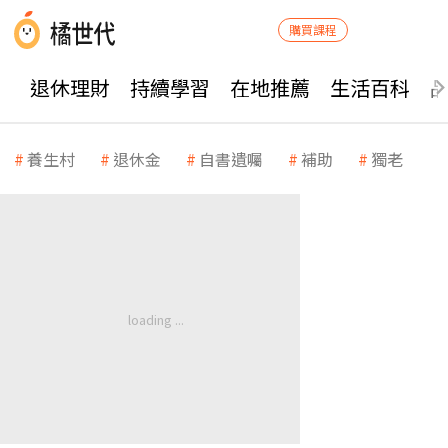
購買課程
退休理財
持續學習
在地推薦
生活百科
養生村
退休金
自書遺囑
補助
獨老