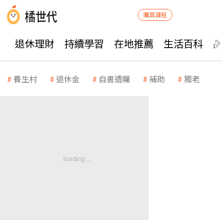
購買課程
退休理財
持續學習
在地推薦
生活百科
養生村
退休金
自書遺囑
補助
獨老