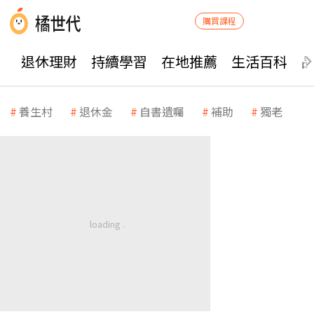
購買課程
退休理財
持續學習
在地推薦
生活百科
養生村
退休金
自書遺囑
補助
獨老