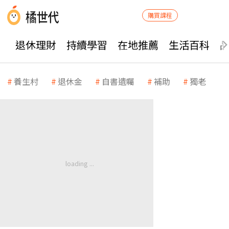
購買課程
退休理財
持續學習
在地推薦
生活百科
養生村
退休金
自書遺囑
補助
獨老