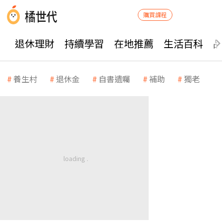
購買課程
退休理財
持續學習
在地推薦
生活百科
養生村
退休金
自書遺囑
補助
獨老