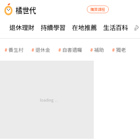
購買課程
退休理財
持續學習
在地推薦
生活百科
養生村
退休金
自書遺囑
補助
獨老