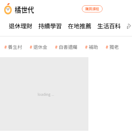
購買課程
退休理財
持續學習
在地推薦
生活百科
養生村
退休金
自書遺囑
補助
獨老