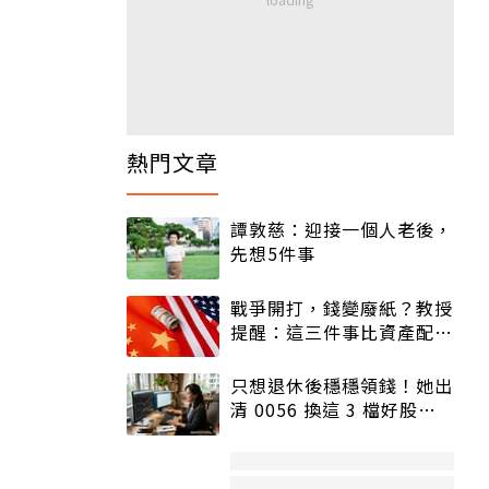
熱門文章
譚敦慈：迎接一個人老後，
先想5件事
戰爭開打，錢變廢紙？教授
提醒：這三件事比資產配置
更重要！
只想退休後穩穩領錢！她出
清 0056 換這 3 檔好股：
股價高點照樣買