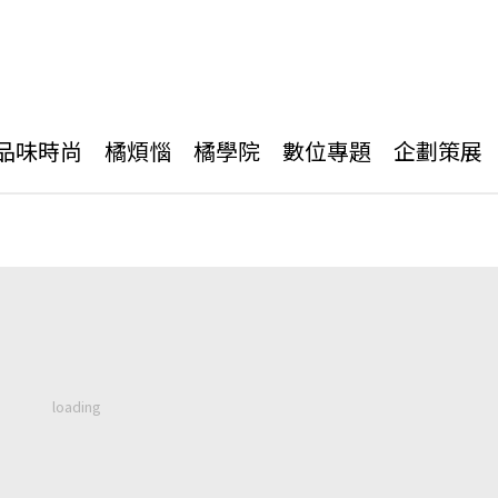
品味時尚
橘煩惱
橘學院
數位專題
企劃策展