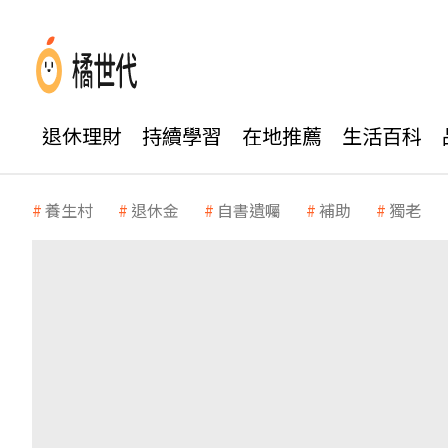
退休理財
持續學習
在地推薦
生活百科
養生村
退休金
自書遺囑
補助
獨老