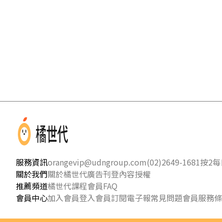
服務資訊
orangevip@udngroup.com
(02)2649-1681按2
每日
關於我們
關於橘世代
廣告刊登
內容授權
推薦頻道
橘世代課程
會員FAQ
會員中心
加入會員
登入會員
訂閱電子報
常見問題
會員服務條