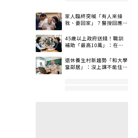
家人臨終突喊「有人來接
我、要回家」？醫授回應方
式快學：避免抱憾終生
45歲以上政府送錢！職訓
補助「最高10萬」：在
職、待業都能申請
退休養生村新趨勢「和大學
當鄰居」：沒上課不能住、
宿舍變養老房