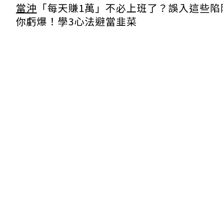
當沖
「每天賺1萬」不必上班了？誤入這些陷
你虧爆！學3心法避當韭菜