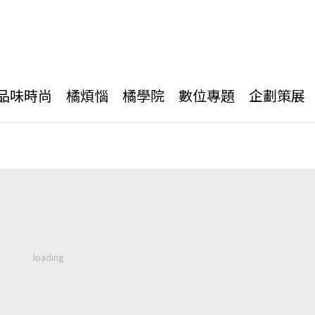
品味時尚
橘煩惱
橘學院
數位專題
企劃策展