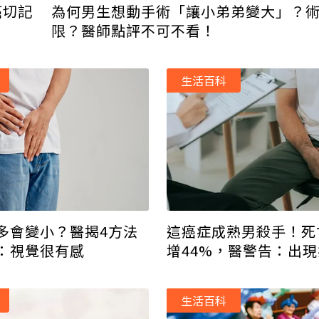
癌切記
為何男生想動手術「讓小弟弟變大」？
限？醫師點評不可不看！
生活百科
多會變小？醫揭4方法
這癌症成熟男殺手！死
：視覺很有感
增44%，醫警告：出
晚期
生活百科