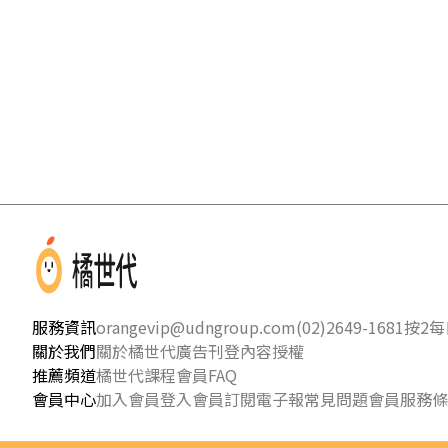
服務資訊
orangevip@udngroup.com
(02)2649-1681按2
每日
關於我們
關於橘世代
廣告刊登
內容授權
推薦頻道
橘世代課程
會員FAQ
會員中心
加入會員
登入會員
訂閱電子報
常見問題
會員服務條