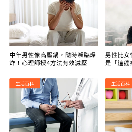
中年男性像高壓鍋，隨時瀕臨爆
男性比女
炸！心理師授4方法有效減壓
是「這癌
生活百科
生活百科