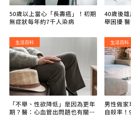
50歲以上當心「長壽癌」！初期
40歲後
無症狀每年約7千人染病
舉困擾 
生活百科
生活百科
「不舉、性欲降低」是因為更年
男性做家
期？醫：心血管出問題也有關
自殺率！
係！