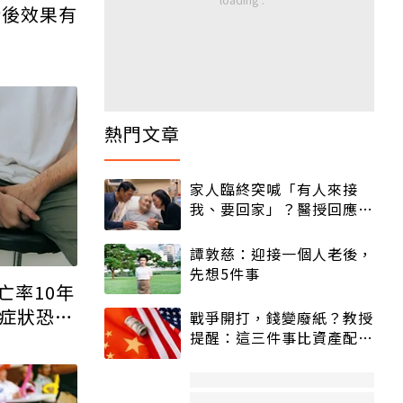
術後效果有
熱門文章
家人臨終突喊「有人來接
我、要回家」？醫授回應方
式快學：避免抱憾終生
譚敦慈：迎接一個人老後，
先想5件事
亡率10年
現症狀恐已
戰爭開打，錢變廢紙？教授
提醒：這三件事比資產配置
更重要！