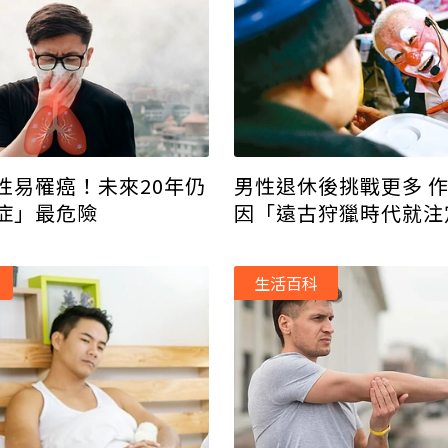
性易罹癌！未來20年仍
男性退休後挑戰更多 作
症」最危險
因「遠古狩獵時代就注
生活百科