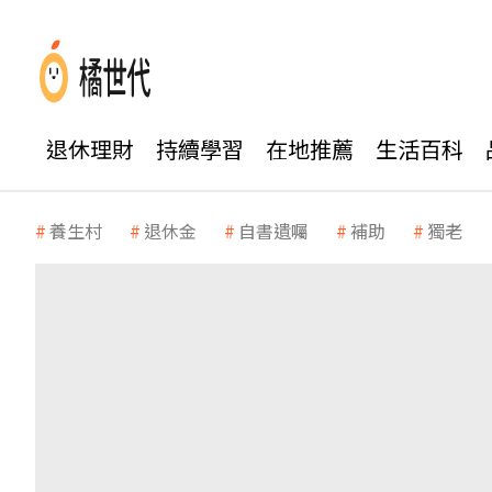
退休理財
持續學習
在地推薦
生活百科
養生村
退休金
自書遺囑
補助
獨老