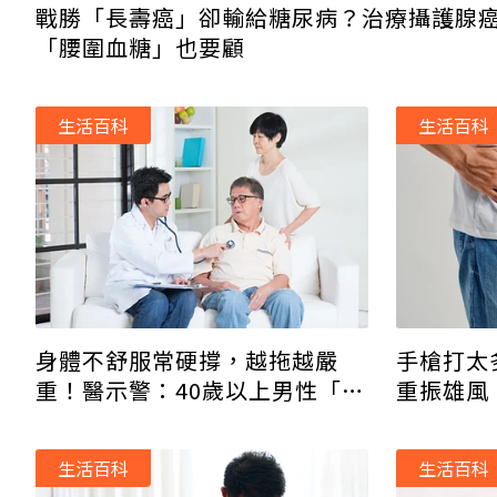
戰勝「長壽癌」卻輸給糖尿病？治療攝護腺
「腰圍血糖」也要顧
生活百科
生活百科
身體不舒服常硬撐，越拖越嚴
手槍打太
重！醫示警：40歲以上男性「這
重振雄風
些健檢」不可少
生活百科
生活百科