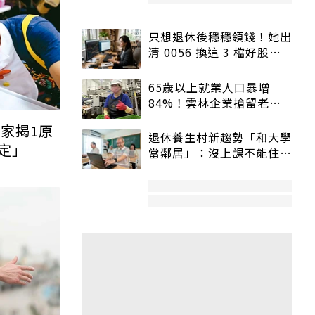
只想退休後穩穩領錢！她出
清 0056 換這 3 檔好股：
股價高點照樣買
65歲以上就業人口暴增
84%！雲林企業搶留老員
工：穩定性高、經驗豐富
家揭1原
退休養生村新趨勢「和大學
定」
當鄰居」：沒上課不能住、
宿舍變養老房