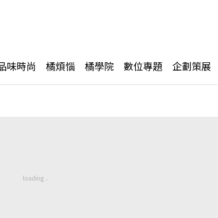
品味時尚
橘煩惱
橘學院
數位專題
企劃策展