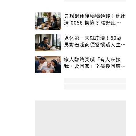
只想退休後穩穩領錢！她出
清 0056 換這 3 檔好股：
股價高點照樣買
退休第一天就崩潰！60歲
男對著超商便當懷疑人生
「一切好安靜」
家人臨終突喊「有人來接
我、要回家」？醫授回應方
式快學：避免抱憾終生