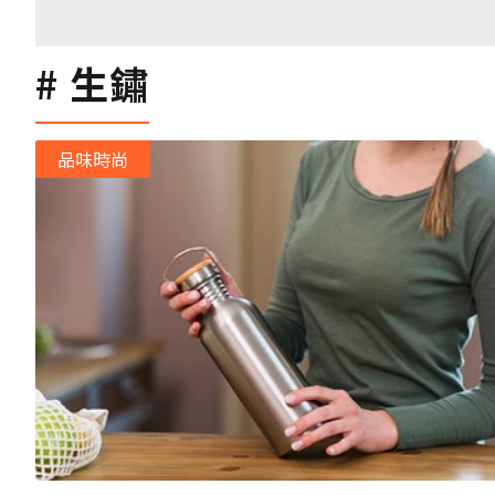
生鏽
品味時尚