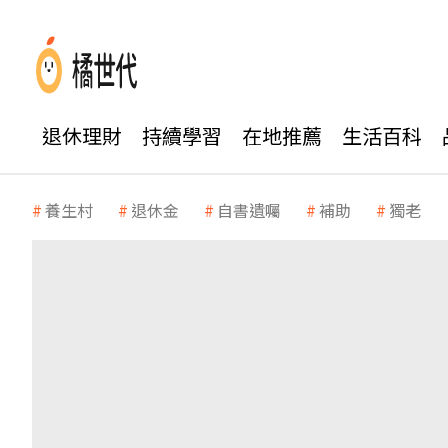
退休理財
持續學習
在地推薦
生活百科
養生村
退休金
自書遺囑
補助
獨老