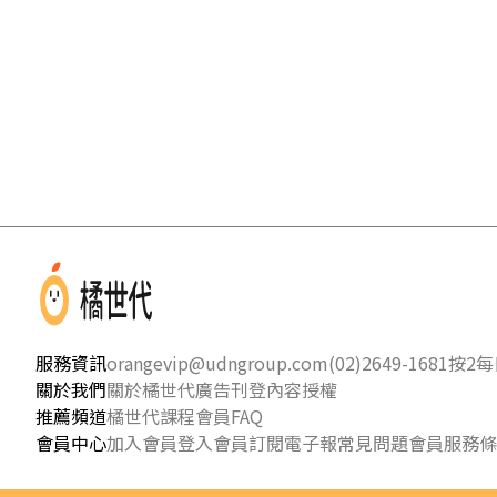
服務資訊
orangevip@udngroup.com
(02)2649-1681按2
每日
關於我們
關於橘世代
廣告刊登
內容授權
推薦頻道
橘世代課程
會員FAQ
會員中心
加入會員
登入會員
訂閱電子報
常見問題
會員服務條