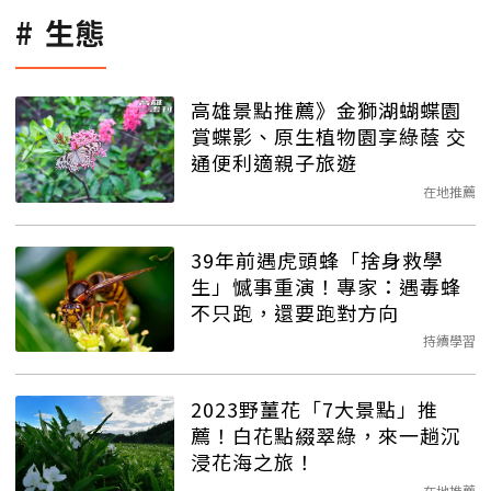
生態
高雄景點推薦》金獅湖蝴蝶園
賞蝶影、原生植物園享綠蔭 交
通便利適親子旅遊
在地推薦
39年前遇虎頭蜂「捨身救學
生」憾事重演！專家：遇毒蜂
不只跑，還要跑對方向
持續學習
2023野薑花「7大景點」推
薦！白花點綴翠綠，來一趟沉
浸花海之旅！
在地推薦