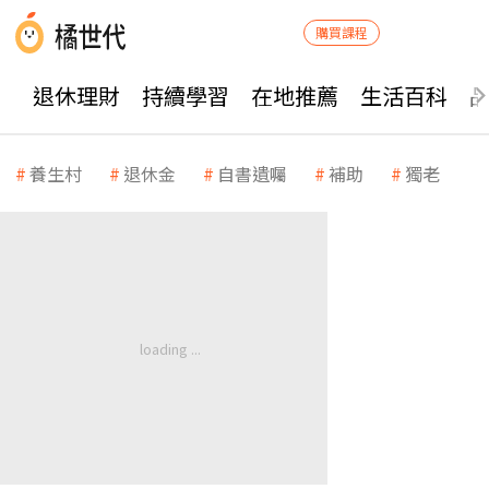
購買課程
退休理財
持續學習
在地推薦
生活百科
養生村
退休金
自書遺囑
補助
獨老