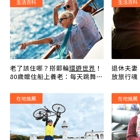
生活百科
生活百科
老了該住哪？搭郵輪
環遊世界
！
退休夫妻
80歲嬤住船上養老：每天跳舞、
放旅行魂
認識新朋友，比陸地上更有趣
作，相互
在地推薦
在地推薦