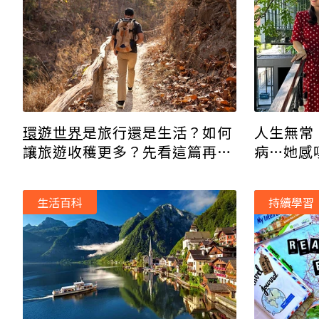
環遊世界
是旅行還是生活？如何
人生無常
讓旅遊收穫更多？先看這篇再出
病…她感
發
不能少
生活百科
持續學習