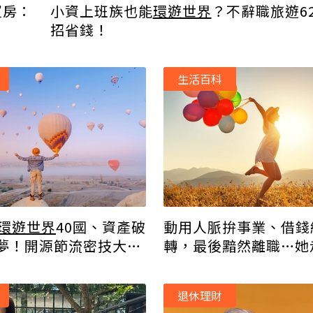
買房：
小資上班族也能
環遊世界
？不辭職旅遊6
招省錢！
生活百科
環遊世界
40國、資產破
動用人脈拚事業、借錢
夢！開源節流密技大公
轉，最後黯然離職…她
霾：別人永遠奪不走你
退休理財