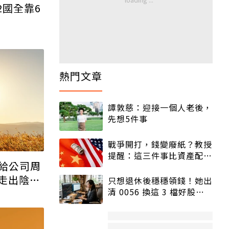
2國全靠6
熱門文章
譚敦慈：迎接一個人老後，
先想5件事
戰爭開打，錢變廢紙？教授
提醒：這三件事比資產配置
給公司周
更重要！
走出陰
只想退休後穩穩領錢！她出
清 0056 換這 3 檔好股：
的光芒
股價高點照樣買