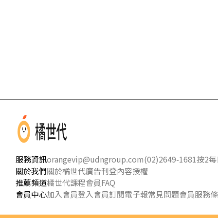
服務資訊
orangevip@udngroup.com
(02)2649-1681按2
每日
關於我們
關於橘世代
廣告刊登
內容授權
推薦頻道
橘世代課程
會員FAQ
會員中心
加入會員
登入會員
訂閱電子報
常見問題
會員服務條