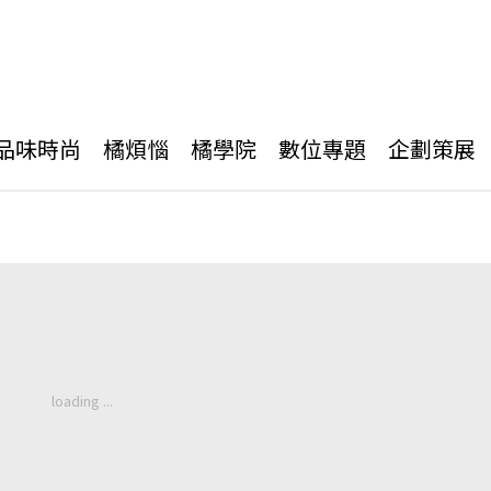
品味時尚
橘煩惱
橘學院
數位專題
企劃策展