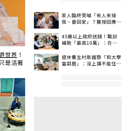
家人臨終突喊「有人來接
我、要回家」？醫授回應方
式快學：避免抱憾終生
45歲以上政府送錢！職訓
補助「最高10萬」：在
職、待業都能申請
遊世界
！
退休養生村新趨勢「和大學
只是活著
當鄰居」：沒上課不能住、
宿舍變養老房