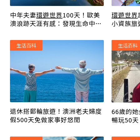
中年夫妻
環遊世界
100天！歐美
環遊世界
澳浪跡天涯有感：發現生命中不
小資族旅
同的風景
生活百科
生活百科
退休搭郵輪旅遊！澳洲老夫婦度
66歲的
假500天免做家事好悠閒
暢玩50
不如找出