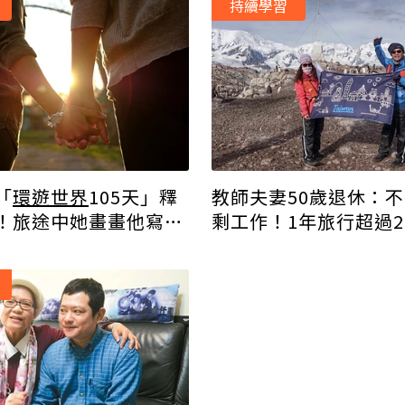
持續學習
「
環遊世界
105天」釋
教師夫妻50歲退休：
！旅途中她畫畫他寫
剩工作！1年旅行超過20
尊重玩得更盡興
受歲月靜好