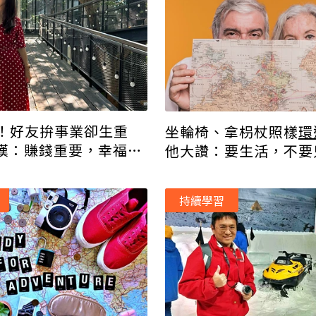
！好友拚事業卻生重
坐輪椅、拿枴杖照樣
環
嘆：賺錢重要，幸福也
他大讚：要生活，不要
持續學習