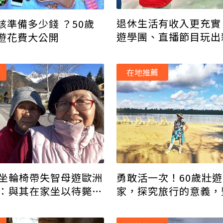
退休生活有收入更充實
該準備多少錢 ？50歲
遊學團、直播節目玩出
遊花費大公開
在地推薦
她坐輪椅帶失智母遊歐洲
勇敢活一次！60歲壯遊
天：與其在家坐以待斃，
家，探究旅行的意義，
路
人生