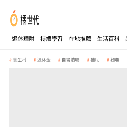
退休理財
持續學習
在地推薦
生活百科
養生村
退休金
自書遺囑
補助
獨老