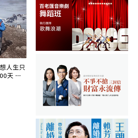
不想人生只
0天 享