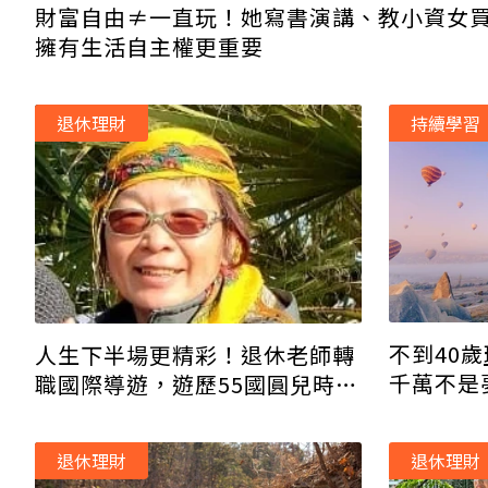
財富自由≠一直玩！她寫書演講、教小資女
擁有生活自主權更重要
退休理財
持續學習
不到40歲
人生下半場更精彩！退休老師轉
千萬不是
職國際導遊，遊歷55國圓兒時夢
開
想
退休理財
退休理財