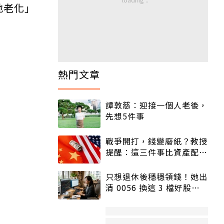
地老化」
熱門文章
譚敦慈：迎接一個人老後，
先想5件事
戰爭開打，錢變廢紙？教授
提醒：這三件事比資產配置
更重要！
只想退休後穩穩領錢！她出
清 0056 換這 3 檔好股：
股價高點照樣買