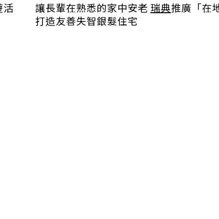
遊活
讓長輩在熟悉的家中安老
瑞典
推廣「在
打造友善失智銀髮住宅