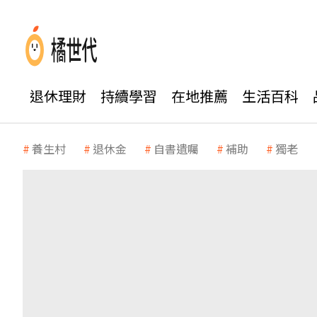
退休理財
持續學習
在地推薦
生活百科
養生村
退休金
自書遺囑
補助
獨老