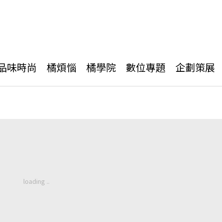
品味時尚
橘煩惱
橘學院
數位專題
企劃策展