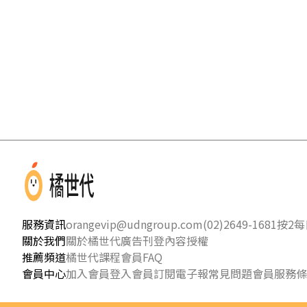
服務資訊
orangevip@udngroup.com
(02)2649-1681按2
每日
關於我們
關於橘世代
廣告刊登
內容授權
推薦頻道
橘世代課程
會員FAQ
會員中心
加入會員
登入會員
訂閱電子報
常見問題
會員服務條