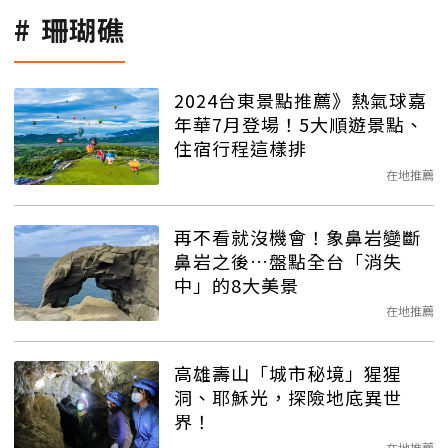
珊瑚礁
2024台東景點推薦》熱氣球嘉
年華7月登場！5大順遊景點、
住宿行程這樣排
在地推薦
再不看就沒機會！象鼻岩變斷
鼻岩之後…盤點全台「消失
中」的8大美景
在地推薦
高雄壽山「城市秘境」猩猩
洞、耶穌光，探險地底異世
界！
在地推薦