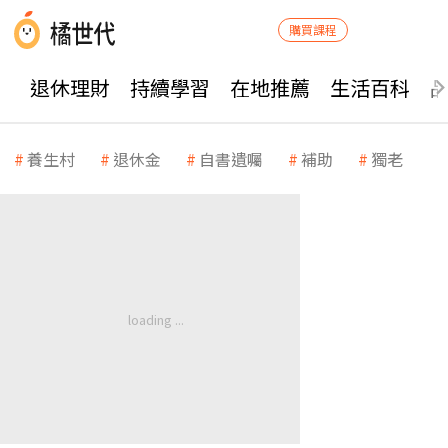
購買課程
退休理財
持續學習
在地推薦
生活百科
養生村
退休金
自書遺囑
補助
獨老