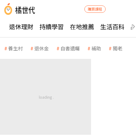
購買課程
退休理財
持續學習
在地推薦
生活百科
養生村
退休金
自書遺囑
補助
獨老