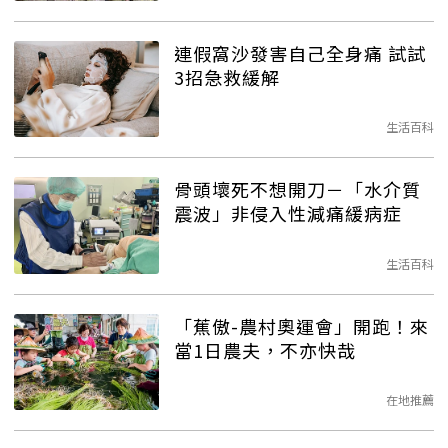
連假窩沙發害自己全身痛 試試
3招急救緩解
生活百科
骨頭壞死不想開刀－「水介質
震波」非侵入性減痛緩病症
生活百科
「蕉傲-農村奧運會」開跑！來
當1日農夫，不亦快哉
在地推薦