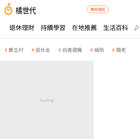
購買課程
退休理財
持續學習
在地推薦
生活百科
養生村
退休金
自書遺囑
補助
獨老