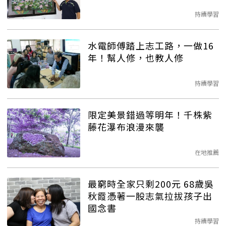
持續學習
水電師傅踏上志工路，一做16
年！幫人修，也教人修
持續學習
限定美景錯過等明年！千株紫
藤花瀑布浪漫來襲
在地推薦
最窮時全家只剩200元 68歲吳
秋霞憑著一股志氣拉拔孩子出
國念書
持續學習