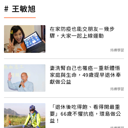
王敏旭
在家防疫也能交朋友－幾步
驟，大家一起上線運動
持續學習
妻洗腎自己也罹癌－重新體悟
家庭與生命，49歲提早退休奉
獻做公益
持續學習
「退休後吃得飽、看得開最重
要」66歲不懼抗癌，環島做公
益！
持續學習