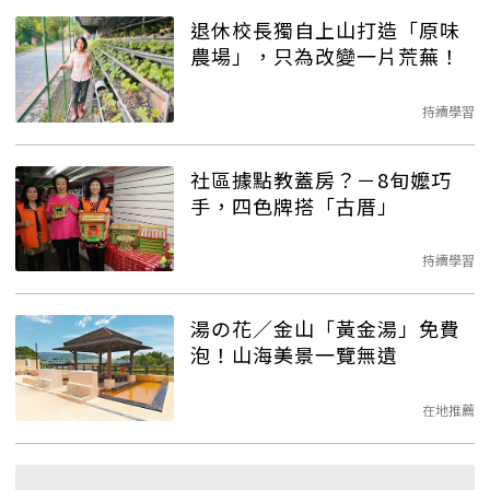
退休校長獨自上山打造「原味
農場」，只為改變一片荒蕪！
持續學習
社區據點教蓋房？－8旬嬤巧
手，四色牌搭「古厝」
持續學習
湯の花／金山「黃金湯」免費
泡！山海美景一覽無遺
在地推薦