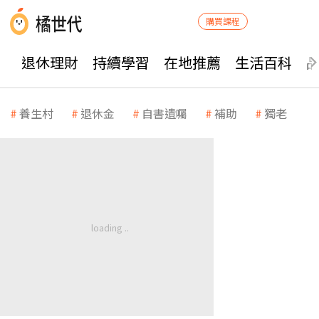
購買課程
退休理財
持續學習
在地推薦
生活百科
養生村
退休金
自書遺囑
補助
獨老