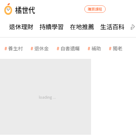
購買課程
退休理財
持續學習
在地推薦
生活百科
養生村
退休金
自書遺囑
補助
獨老