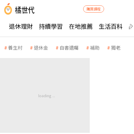
購買課程
退休理財
持續學習
在地推薦
生活百科
養生村
退休金
自書遺囑
補助
獨老