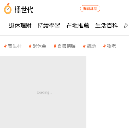
購買課程
退休理財
持續學習
在地推薦
生活百科
養生村
退休金
自書遺囑
補助
獨老