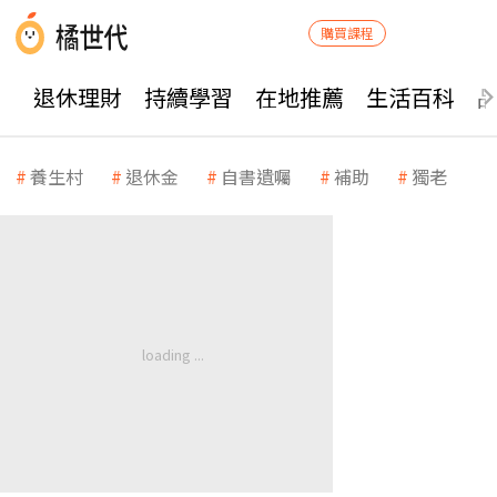
購買課程
退休理財
持續學習
在地推薦
生活百科
養生村
退休金
自書遺囑
補助
獨老