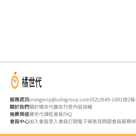
服務資訊
orangevip@udngroup.com
(02)2649-1681按2
每日
關於我們
關於橘世代
廣告刊登
內容授權
推薦頻道
橘世代課程
會員FAQ
會員中心
加入會員
登入會員
訂閱電子報
常見問題
會員服務條