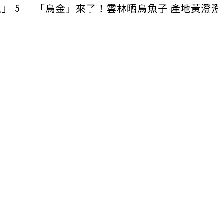
」 5
「烏金」來了！雲林晒烏魚