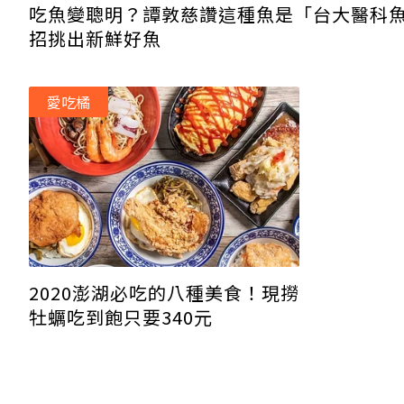
吃魚變聰明？譚敦慈讚這種魚是「台大醫科魚
招挑出新鮮好魚
愛吃橘
2020澎湖必吃的八種美食！現撈
牡蠣吃到飽只要340元