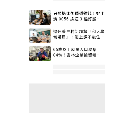
只想退休後穩穩領錢！她出
清 0056 換這 3 檔好股：
股價高點照樣買
退休養生村新趨勢「和大學
當鄰居」：沒上課不能住、
宿舍變養老房
65歲以上就業人口暴增
84%！雲林企業搶留老員
工：穩定性高、經驗豐富