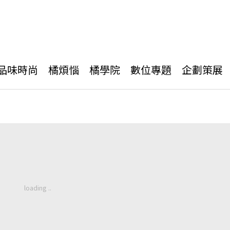
品味時尚
橘煩惱
橘學院
數位專題
企劃策展