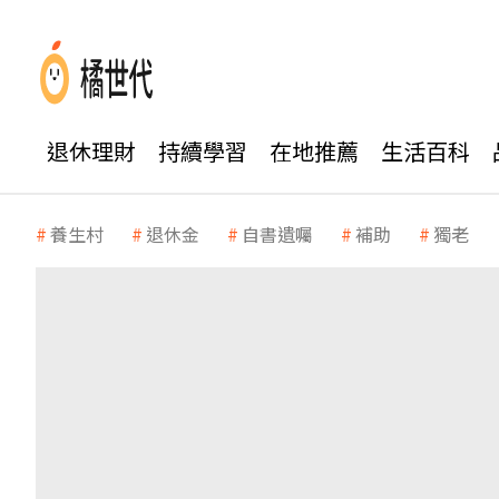
退休理財
持續學習
在地推薦
生活百科
養生村
退休金
自書遺囑
補助
獨老