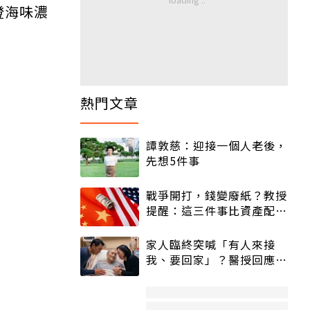
子 產地黃澄澄海味濃
熱門文章
譚敦慈：迎接一個人老後，
先想5件事
戰爭開打，錢變廢紙？教授
提醒：這三件事比資產配置
更重要！
家人臨終突喊「有人來接
我、要回家」？醫授回應方
式快學：避免抱憾終生