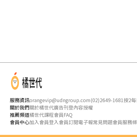
服務資訊
orangevip@udngroup.com
(02)2649-1681按2
每日
關於我們
關於橘世代
廣告刊登
內容授權
推薦頻道
橘世代課程
會員FAQ
會員中心
加入會員
登入會員
訂閱電子報
常見問題
會員服務條