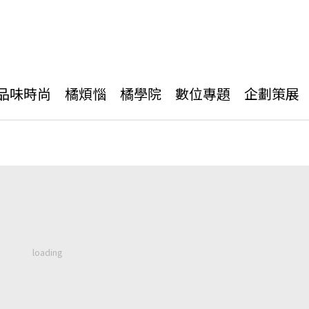
品味時尚
橘煩惱
橘學院
數位專題
企劃策展