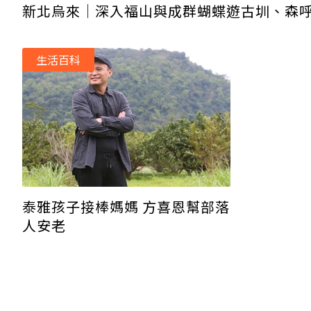
新北烏來│深入福山與成群蝴蝶遊古圳、森
生活百科
泰雅孩子接棒媽媽 方喜恩幫部落
人安老