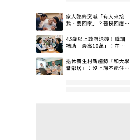
家人臨終突喊「有人來接
我、要回家」？醫授回應方
式快學：避免抱憾終生
45歲以上政府送錢！職訓
補助「最高10萬」：在
職、待業都能申請
退休養生村新趨勢「和大學
當鄰居」：沒上課不能住、
宿舍變養老房