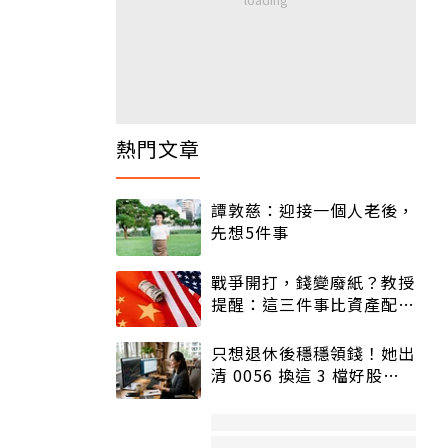
熱門文章
譚敦慈：迎接一個人老後，
先想5件事
戰爭開打，錢變廢紙？教授
提醒：這三件事比資產配置
更重要！
只想退休後穩穩領錢！她出
清 0056 換這 3 檔好股：
股價高點照樣買