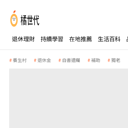
退休理財
持續學習
在地推薦
生活百科
養生村
退休金
自書遺囑
補助
獨老