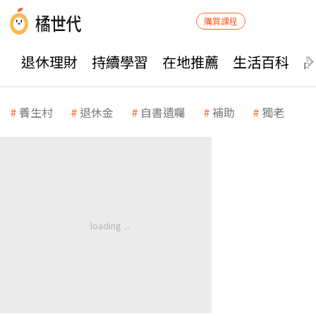
購買課程
退休理財
持續學習
在地推薦
生活百科
養生村
退休金
自書遺囑
補助
獨老