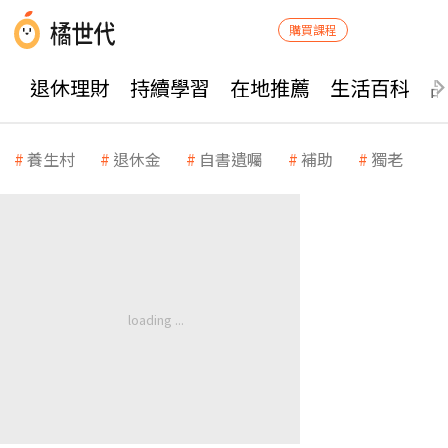
購買課程
退休理財
持續學習
在地推薦
生活百科
養生村
退休金
自書遺囑
補助
獨老