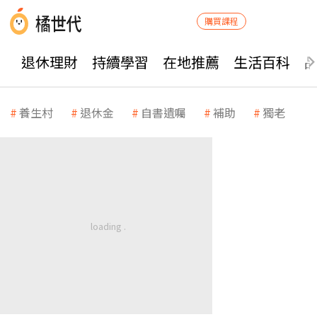
購買課程
退休理財
持續學習
在地推薦
生活百科
養生村
退休金
自書遺囑
補助
獨老