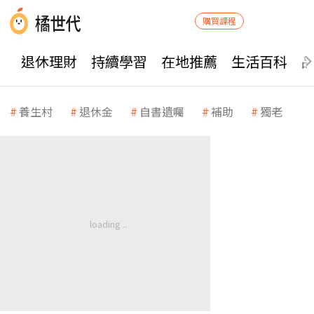
購買課程
退休理財
持續學習
在地推薦
生活百科
養生村
退休金
自書遺囑
補助
獨老