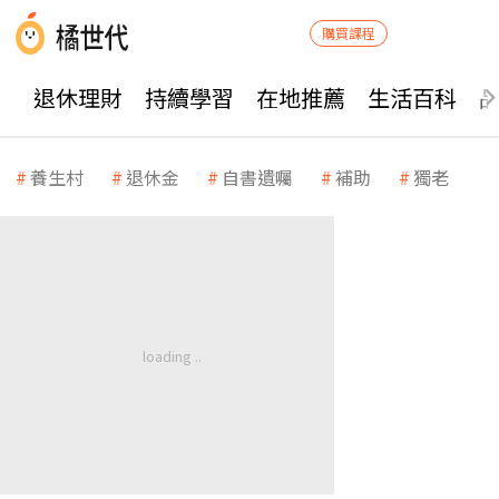
購買課程
退休理財
持續學習
在地推薦
生活百科
養生村
退休金
自書遺囑
補助
獨老