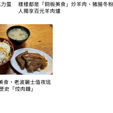
克力蛋
樣樣都是「銅板美食」炒羊肉、豬腸冬
人獨享百元羊肉爐
美食，老波麗士值夜班
年歷史「焢肉麵」