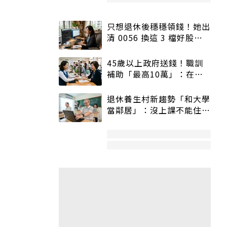
只想退休後穩穩領錢！她出
清 0056 換這 3 檔好股：
股價高點照樣買
45歲以上政府送錢！職訓
補助「最高10萬」：在
職、待業都能申請
退休養生村新趨勢「和大學
當鄰居」：沒上課不能住、
宿舍變養老房