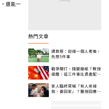
粉，還能一
熱門文章
譚敦慈：迎接一個人老後，
先想5件事
戰爭開打，錢變廢紙？教授
提醒：這三件事比資產配置
更重要！
家人臨終突喊「有人來接
我、要回家」？醫授回應方
式快學：避免抱憾終生