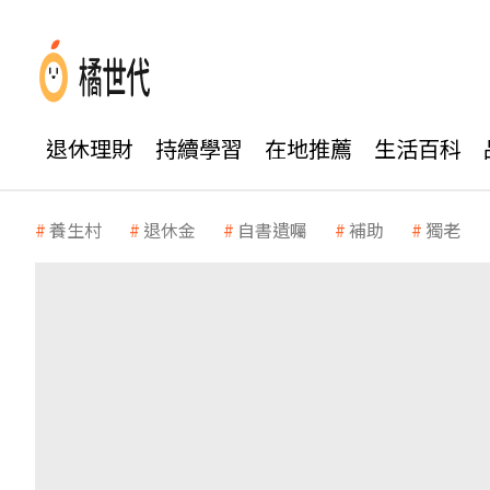
退休理財
持續學習
在地推薦
生活百科
養生村
退休金
自書遺囑
補助
獨老