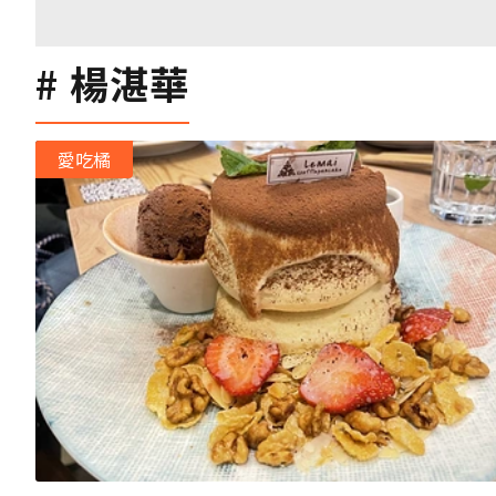
楊湛華
愛吃橘