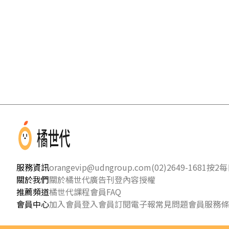
服務資訊
orangevip@udngroup.com
(02)2649-1681按2
每日
關於我們
關於橘世代
廣告刊登
內容授權
推薦頻道
橘世代課程
會員FAQ
會員中心
加入會員
登入會員
訂閱電子報
常見問題
會員服務條