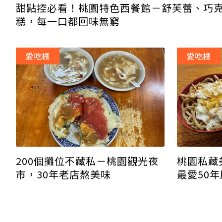
甜點控必看！桃園特色西餐館－舒芙蕾、巧
糕，每一口都回味無窮
愛吃橘
愛吃橘
200個攤位不藏私－桃園觀光夜
桃園私藏
市，30年老店熬美味
最愛50