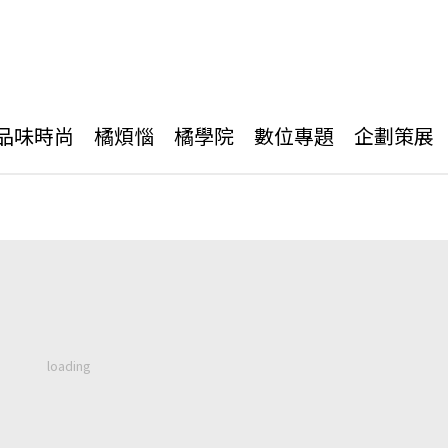
品味時尚
橘煩惱
橘學院
數位專題
企劃策展