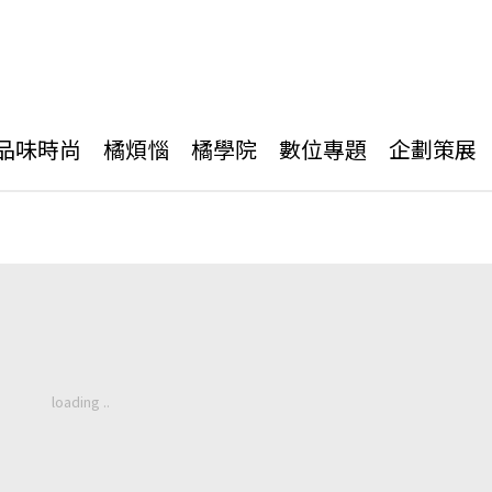
品味時尚
橘煩惱
橘學院
數位專題
企劃策展