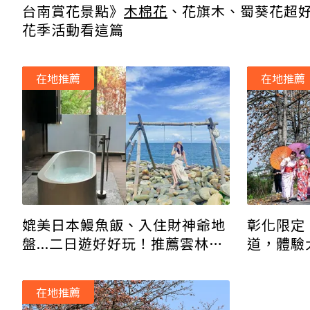
台南賞花景點》
木棉花
、花旗木、蜀葵花超
花季活動看這篇
在地推薦
在地推薦
彰化限定
媲美日本鰻魚飯、入住財神爺地
道，體驗
盤...二日遊好好玩！推薦雲林9
大必玩景點
在地推薦