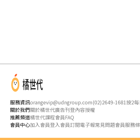
服務資訊
orangevip@udngroup.com
(02)2649-1681按2
每日
關於我們
關於橘世代
廣告刊登
內容授權
推薦頻道
橘世代課程
會員FAQ
會員中心
加入會員
登入會員
訂閱電子報
常見問題
會員服務條