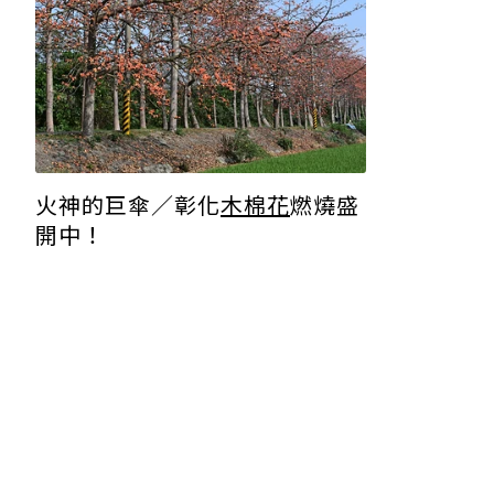
火神的巨傘／彰化
木棉花
燃燒盛
開中！