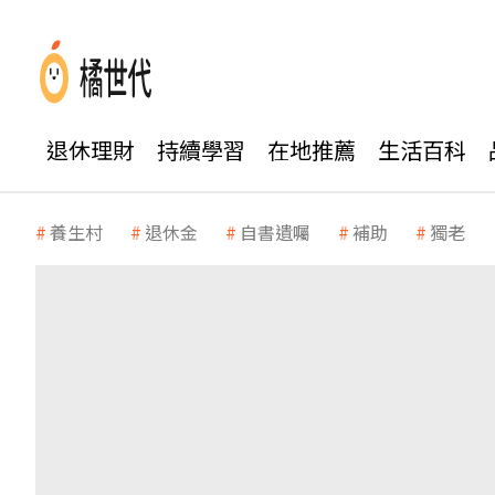
退休理財
持續學習
在地推薦
生活百科
養生村
退休金
自書遺囑
補助
獨老