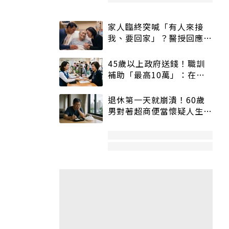
家人臨終突喊「有人來接
我、要回家」？醫授回應方
式快學：避免抱憾終生
45歲以上政府送錢！職訓
補助「最高10萬」：在
職、待業都能申請
退休第一天就崩潰！60歲
男對著超商便當懷疑人生
「一切好安靜」