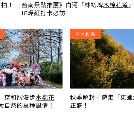
好拍！
台南景點推薦》白河「林初埤
木棉花
道
IG爆紅打卡必訪
在地推薦
│穿和服漫步
木棉花
秋季解封／遊走「東螺
大自然的萬種風情！
正盛！