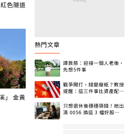
」紅色隧道
熱門文章
譚敦慈：迎接一個人老後，
先想5件事
戰爭開打，錢變廢紙？教授
提醒：這三件事比資產配置
溪」 金黃
更重要！
只想退休後穩穩領錢！她出
清 0056 換這 3 檔好股：
股價高點照樣買