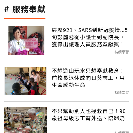
服務奉獻
經歷921、SARS到新冠疫情...5
旬彭麗蓉從小護士到副院長，
獲傑出護理人員
服務奉獻
獎！
持續學習
不想遊山玩水只想奉獻教育！
前校長退休成向日葵志工，用
生命感動生命
持續學習
不只幫助別人也拯救自己！90
歲祖母級志工幫外送、陪爺奶
持續學習