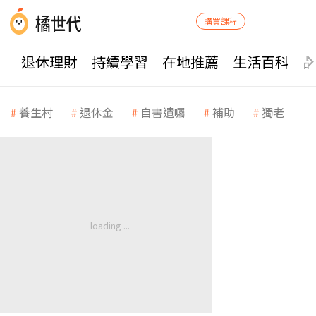
購買課程
退休理財
持續學習
在地推薦
生活百科
養生村
退休金
自書遺囑
補助
獨老