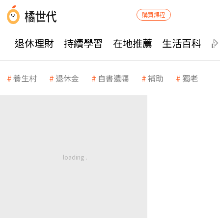
購買課程
退休理財
持續學習
在地推薦
生活百科
養生村
退休金
自書遺囑
補助
獨老