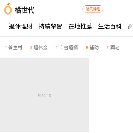
購買課程
退休理財
持續學習
在地推薦
生活百科
養生村
退休金
自書遺囑
補助
獨老