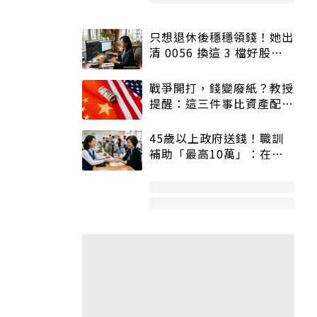
只想退休後穩穩領錢！她出
清 0056 換這 3 檔好股：
股價高點照樣買
戰爭開打，錢變廢紙？教授
提醒：這三件事比資產配置
更重要！
45歲以上政府送錢！職訓
補助「最高10萬」：在
職、待業都能申請