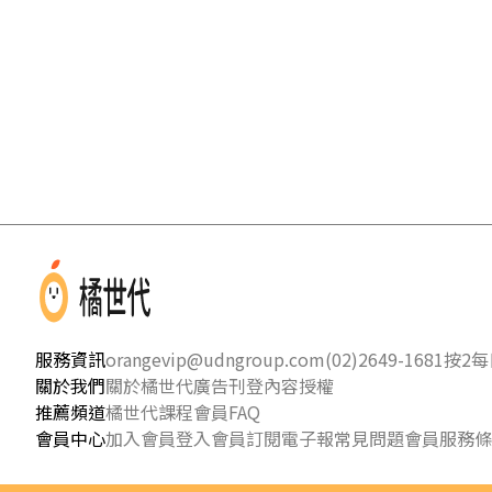
服務資訊
orangevip@udngroup.com
(02)2649-1681按2
每日
關於我們
關於橘世代
廣告刊登
內容授權
推薦頻道
橘世代課程
會員FAQ
會員中心
加入會員
登入會員
訂閱電子報
常見問題
會員服務條