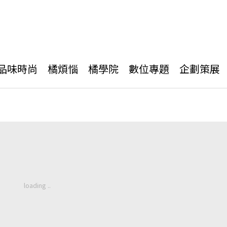
品味時尚
橘煩惱
橘學院
數位專題
企劃策展