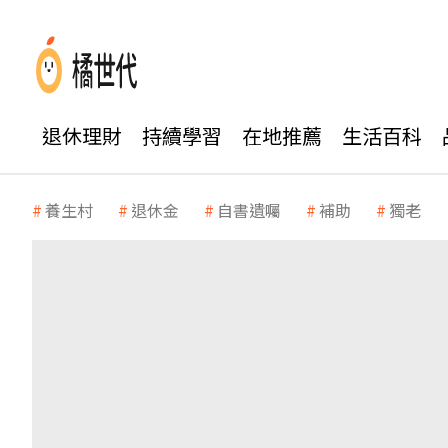
退休理財
持續學習
在地推薦
生活百科
養生村
退休金
自書遺囑
補助
獨老