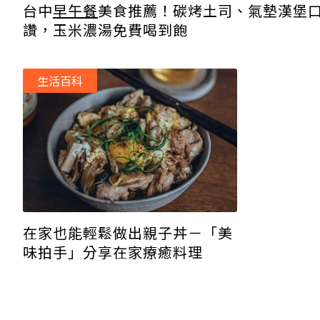
台中
早午餐
美食推薦！碳烤土司、氣墊漢堡
讚，玉米濃湯免費喝到飽
生活百科
在家也能輕鬆做出親子丼－「美
味拍手」分享在家療癒料理