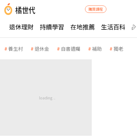
購買課程
退休理財
持續學習
在地推薦
生活百科
養生村
退休金
自書遺囑
補助
獨老