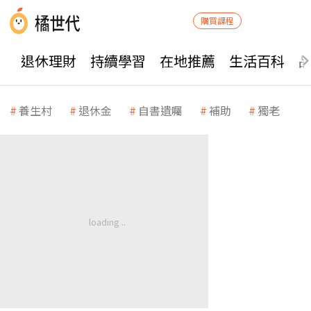
購買課程
退休理財
持續學習
在地推薦
生活百科
養生村
退休金
自書遺囑
補助
獨老