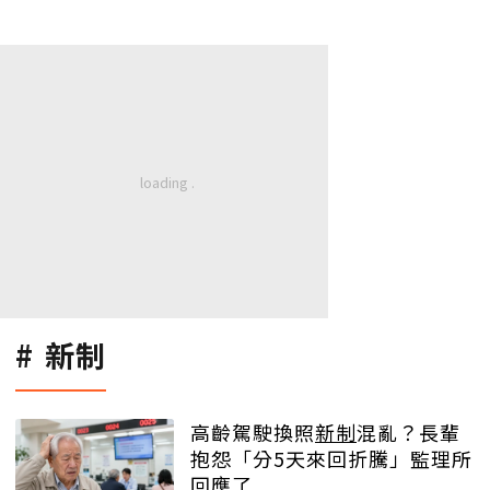
新制
高齡駕駛換照
新制
混亂？長輩
抱怨「分5天來回折騰」監理所
回應了