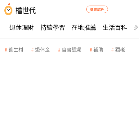
購買課程
退休理財
持續學習
在地推薦
生活百科
養生村
退休金
自書遺囑
補助
獨老