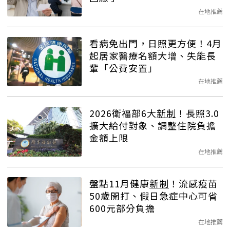
在地推薦
看病免出門，日照更方便！4月
起居家醫療名額大增、失能長
輩「公費安置」
在地推薦
2026衛福部6大
新制
！長照3.0
擴大給付對象、調整住院負擔
金額上限
在地推薦
盤點11月健康
新制
！流感疫苗
50歲開打、假日急症中心可省
600元部分負擔
在地推薦