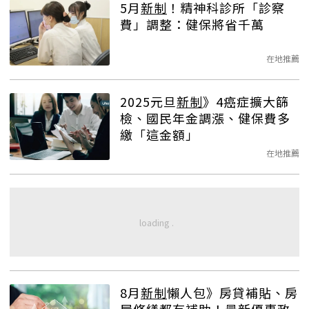
5月
新制
！精神科診所「診察
費」調整：健保將省千萬
在地推薦
2025元旦
新制
》4癌症擴大篩
檢、國民年金調漲、健保費多
繳「這金額」
在地推薦
8月
新制
懶人包》房貸補貼、房