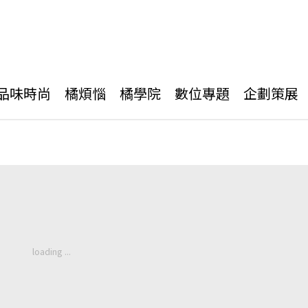
品味時尚
橘煩惱
橘學院
數位專題
企劃策展