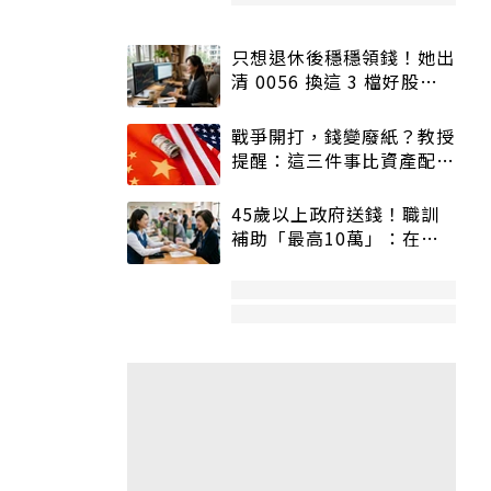
只想退休後穩穩領錢！她出
清 0056 換這 3 檔好股：
股價高點照樣買
戰爭開打，錢變廢紙？教授
提醒：這三件事比資產配置
更重要！
45歲以上政府送錢！職訓
補助「最高10萬」：在
職、待業都能申請