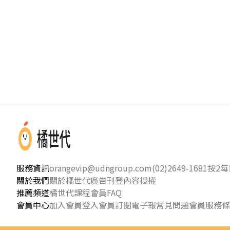
服務資訊
orangevip@udngroup.com
(02)2649-1681按2
每日
關於我們
關於橘世代
廣告刊登
內容授權
推薦頻道
橘世代課程
會員FAQ
會員中心
加入會員
登入會員
訂閱電子報
常見問題
會員服務條