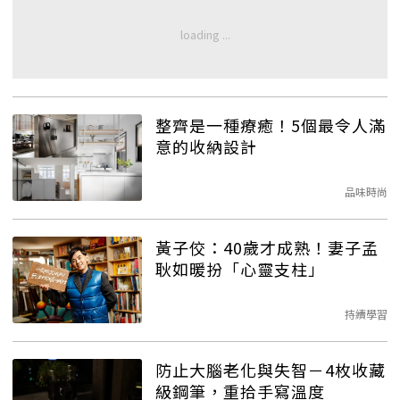
整齊是一種療癒！5個最令人滿
意的收納設計
品味時尚
黃子佼：40歲才成熟！妻子孟
耿如暖扮「心靈支柱」
持續學習
防止大腦老化與失智－4枚收藏
級鋼筆，重拾手寫溫度