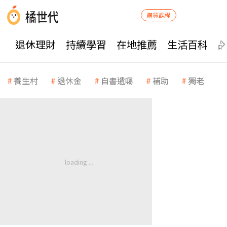
購買課程
退休理財
持續學習
在地推薦
生活百科
養生村
退休金
自書遺囑
補助
獨老