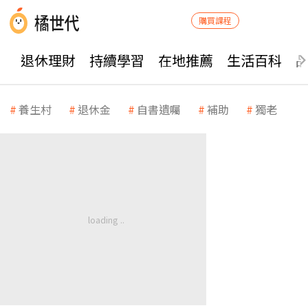
購買課程
退休理財
持續學習
在地推薦
生活百科
養生村
退休金
自書遺囑
補助
獨老