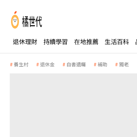
退休理財
持續學習
在地推薦
生活百科
養生村
退休金
自書遺囑
補助
獨老