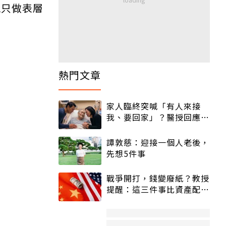
能只做表層
熱門文章
家人臨終突喊「有人來接
我、要回家」？醫授回應方
式快學：避免抱憾終生
譚敦慈：迎接一個人老後，
先想5件事
戰爭開打，錢變廢紙？教授
提醒：這三件事比資產配置
更重要！