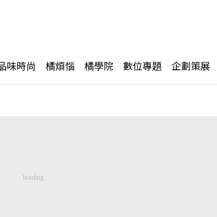
品味時尚
橘煩惱
橘學院
數位專題
企劃策展