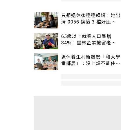
只想退休後穩穩領錢！她出
清 0056 換這 3 檔好股：
股價高點照樣買
65歲以上就業人口暴增
84%！雲林企業搶留老員
工：穩定性高、經驗豐富
退休養生村新趨勢「和大學
當鄰居」：沒上課不能住、
宿舍變養老房