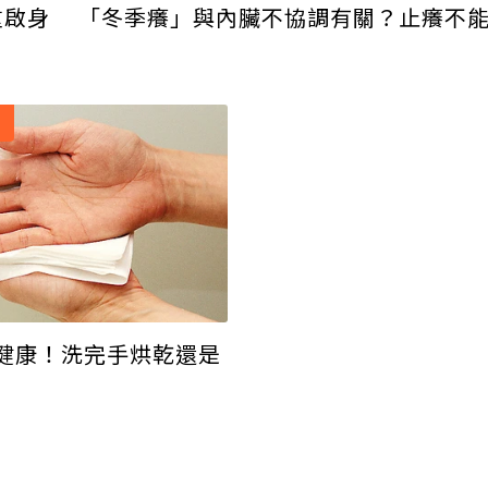
「冬季癢」與內臟不協調有關？止癢不
重啟身
健康！洗完手烘乾還是