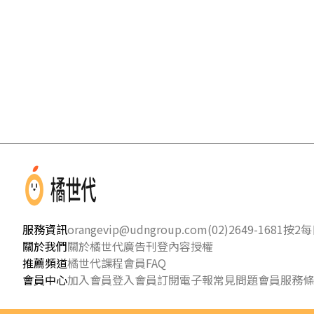
服務資訊
orangevip@udngroup.com
(02)2649-1681按2
每日
關於我們
關於橘世代
廣告刊登
內容授權
推薦頻道
橘世代課程
會員FAQ
會員中心
加入會員
登入會員
訂閱電子報
常見問題
會員服務條