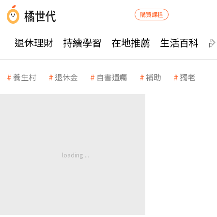
購買課程
退休理財
持續學習
在地推薦
生活百科
養生村
退休金
自書遺囑
補助
獨老