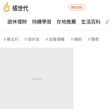
購買課程
退休理財
持續學習
在地推薦
生活百科
養生村
退休金
自書遺囑
補助
獨老