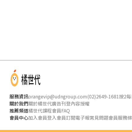
服務資訊
orangevip@udngroup.com
(02)2649-1681按2
每日
關於我們
關於橘世代
廣告刊登
內容授權
推薦頻道
橘世代課程
會員FAQ
會員中心
加入會員
登入會員
訂閱電子報
常見問題
會員服務條