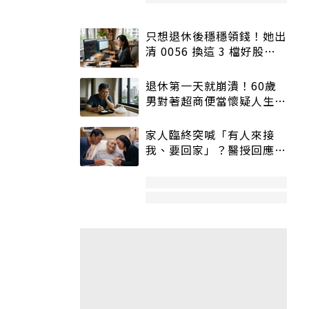
只想退休後穩穩領錢！她出
清 0056 換這 3 檔好股：
股價高點照樣買
退休第一天就崩潰！60歲
男對著超商便當懷疑人生
「一切好安靜」
家人臨終突喊「有人來接
我、要回家」？醫授回應方
式快學：避免抱憾終生