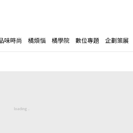
品味時尚
橘煩惱
橘學院
數位專題
企劃策展