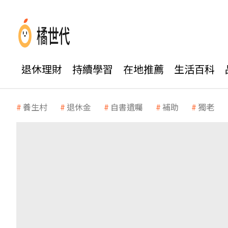
退休理財
持續學習
在地推薦
生活百科
養生村
退休金
自書遺囑
補助
獨老