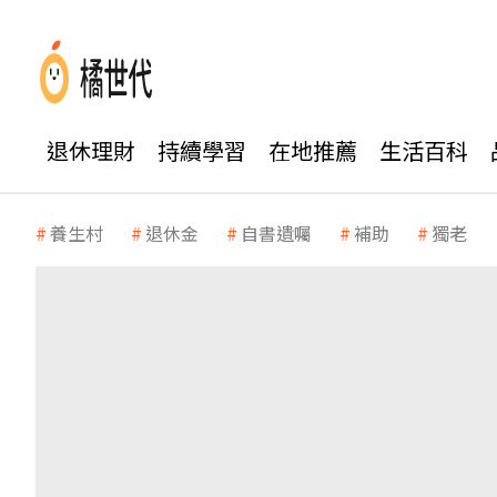
退休理財
持續學習
在地推薦
生活百科
養生村
退休金
自書遺囑
補助
獨老