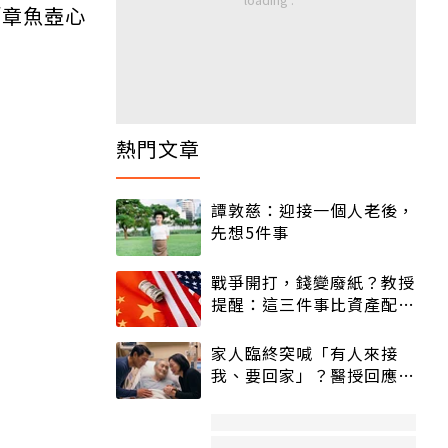
「章魚壺心
熱門文章
譚敦慈：迎接一個人老後，
先想5件事
戰爭開打，錢變廢紙？教授
提醒：這三件事比資產配置
更重要！
家人臨終突喊「有人來接
我、要回家」？醫授回應方
式快學：避免抱憾終生