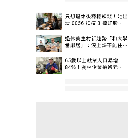
只想退休後穩穩領錢！她出
清 0056 換這 3 檔好股：
股價高點照樣買
退休養生村新趨勢「和大學
當鄰居」：沒上課不能住、
宿舍變養老房
65歲以上就業人口暴增
84%！雲林企業搶留老員
工：穩定性高、經驗豐富