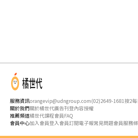
服務資訊
orangevip@udngroup.com
(02)2649-1681按2
每日
關於我們
關於橘世代
廣告刊登
內容授權
推薦頻道
橘世代課程
會員FAQ
會員中心
加入會員
登入會員
訂閱電子報
常見問題
會員服務條