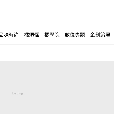
品味時尚
橘煩惱
橘學院
數位專題
企劃策展